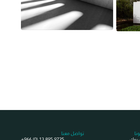
ونا
تواصل معنا
بوك
+966 (0) 13 895 9725