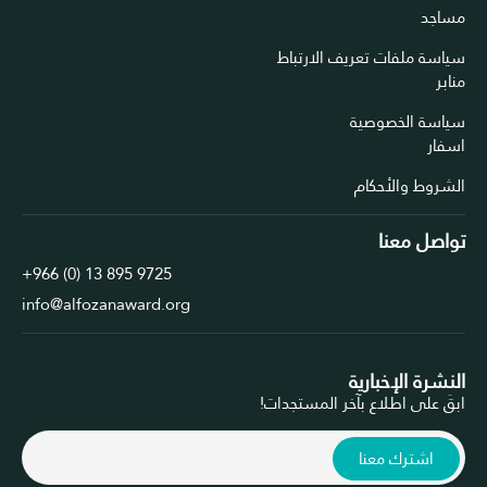
د
 ملفات تعريف الارتباط
 الخصوصية
ط والأحكام
ل معنا
+966 (0) 13 895 9725
info@alfozanaward.org
ة الإخبارية
لى اطلاع بآخر المستجدات!
شترك معنا