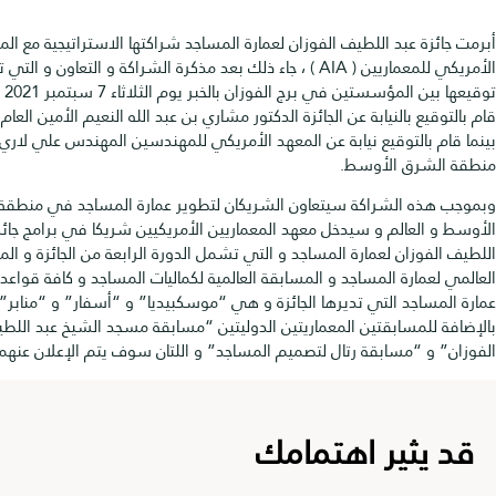
زة عبد اللطيف الفوزان لعمارة المساجد شراكتها الاستراتيجية مع المعهد
الأمريكي للمعماريين ( AIA ) ، جاء ذلك بعد مذكرة الشراكة و التعاون و التي تم
توقيعها بين المؤسستين في برج الفوزان بالخبر يوم الثلاثاء 7 سبتمبر 2021 ، حيث
يع بالنيابة عن الجائزة الدكتور مشاري بن عبد الله النعيم الأمين العام للجائزة ،
 بالتوقيع نيابة عن المعهد الأمريكي للمهندسين المهندس علي لاري رئيس
شرق الأوسط.
ذه الشراكة سيتعاون الشريكان لتطوير عمارة المساجد في منطقة الشرق
العالم و سيدخل معهد المعماريين الأمريكيين شريكا في برامج جائزة عبد
فوزان لعمارة المساجد و التي تشمل الدورة الرابعة من الجائزة و المؤتمر
عمارة المساجد و المسابقة العالمية لكماليات المساجد و كافة قواعد بيانات
ساجد التي تديرها الجائزة و هي “موسكبيديا” و “أسفار” و “منابر” ،
 للمسابقتين المعماريتين الدوليتين “مسابقة مسجد الشيخ عبد اللطيف
و “مسابقة رتال لتصميم المساجد” و اللتان سوف يتم الإعلان عنهما قريبا.
يثير اهتمامك