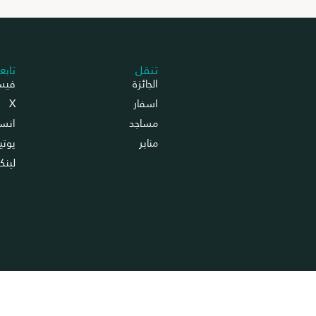
تنقل
تابع
الجائزة
فيس
اسفار
X
مساجد
انست
منابر
يوتي
لينك
فوظة |جائزة عبد اللطيف الفوزان لعمارة المساجد © 2024