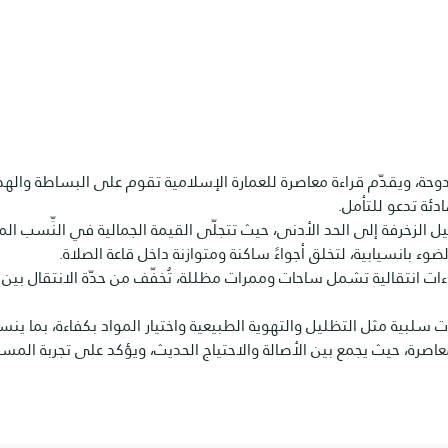
ويقدّم قراءة معاصرة للعمارة الإسلامية تقوم على البساطة والهدوء 
دئة تدعو للتأمل.
 الزخرفة إلى الحد الأدنى، حيث تتجلّى القيمة الجمالية في النِّسب ال
ء بانسيابية، لتخلق أجواءً ساكنة ومتوازنة داخل قاعة الصلاة.
نتقالية تشمل ساحات وممرات مظللة، تُخفّف من حدّة الانتقال بين الخ
يات سلبية مثل التظليل والتهوية الطبيعية واختيار المواد بكفاءة، بم
صرة، حيث يجمع بين الأصالة والاحتياج الحديث، ويؤكد على تجربة المستخ