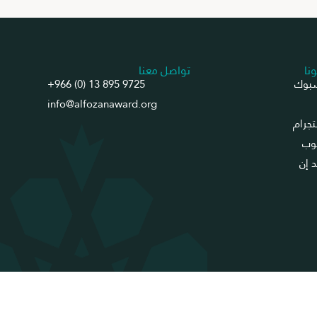
ونا
تواصل معنا
بوك
+966 (0) 13 895 9725
info@alfozanaward.org
جرام
وب
د إن
شروط الاستخدام
سياسة الخصوصية