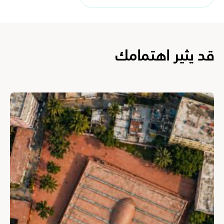
قد يثير اهتمامك