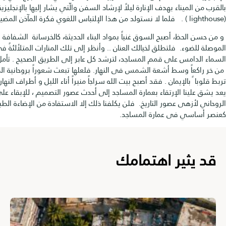
 الميناء بهدف الإنارة ليلاً لإرشاد السفن والّتي يشار إليها بالإنجليزية ب
الحظ، أصبح السوق غنياً بمواد البناء الحديثة، كالخرسانة الشفافة أو
لضوء. فلتطلق لخيالك العنان .. وأنظر إلى تلك المنارات المتلألئةً فى ظلام
لدامس على قمم المساجد، لترشد كل عابر إلى الطريق الصحيح . تأمل ذلك
عاً وسط أشعة الشمس فى النهار. فلعلها تبعث شعوراً بروحانية المكان و
 ً بالإيمان . فقد أصبح بيت الله سراجاً منيراً أناء الليل و أطراف النهار. فلن
لينا الإرتقاء بعمارة المساجد إلى أحدث عصور التصميم ، للإبقاء على العبق
لأزهى عصور التاريخ. فلن يكلفنا ذلك إلا الاستفادة من الإضاءة الطبيعية
اسي فى عمارة المساجد.
يثير اهتمامك