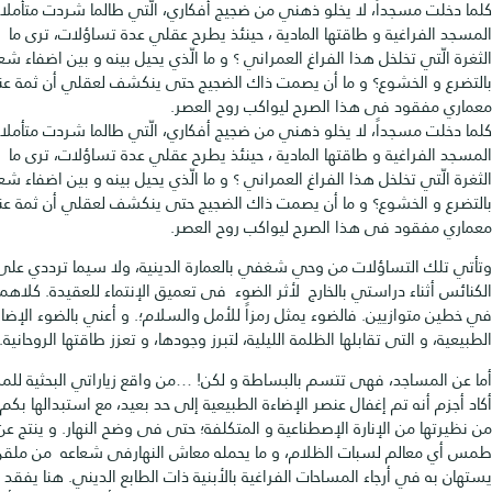
 مسجداً، لا يخلو ذهني من ضجيج أفكاري، الّتي طالما شردت متأملا مساحات
فراغية و طاقتها المادية ، حينئذ يطرح عقلي عدة تساؤلات، ترى ما هي
ّتي تخلخل هذا الفراغ العمراني ؟ و ما الّذي يحيل بينه و بين اضفاء شعور أعمق
و الخشوع؟ و ما أن يصمت ذاك الضجيج حتى ينكشف لعقلي أن ثمة عنصر
فقود فى هذا الصرح ليواكب روح العصر.
 مسجداً، لا يخلو ذهني من ضجيج أفكاري، الّتي طالما شردت متأملا مساحات
فراغية و طاقتها المادية ، حينئذ يطرح عقلي عدة تساؤلات، ترى ما هي
ّتي تخلخل هذا الفراغ العمراني ؟ و ما الّذي يحيل بينه و بين اضفاء شعور أعمق
و الخشوع؟ و ما أن يصمت ذاك الضجيج حتى ينكشف لعقلي أن ثمة عنصر
فقود فى هذا الصرح ليواكب روح العصر.
ك التساؤلات من وحي شغفي بالعمارة الدينية، ولا سيما ترددي على
ثناء دراستي بالخارج لأثر الضوء فى تعميق الإنتماء للعقيدة. كلاهما يسيرا
توازيين. فالضوء يمثل رمزاً للأمل والسلام؛. و أعني بالضوء الإضاءة
و التى تقابلها الظلمة الليلية، لتبرز وجودها، و تعزز طاقتها الروحانية.
لمساجد، فهى تتسم بالبساطة و لكن! …من واقع زياراتي البحثية للمساجد،
 أنه تم إغفال عنصر الإضاءة الطبيعية إلى حد بعيد، مع استبدالها بكم هائل
ا من الإنارة الإصطناعية و المتكلفة؛ حتى فى وضح النهار. و ينتج عن ذلك
عالم لسبات الظلام، و ما يحمله معاش النهارفى شعاعه من ملقن حاث لا
 في أرجاء المساحات الفراغية بالأبنية ذات الطابع الديني. هنا يفقد المسجد