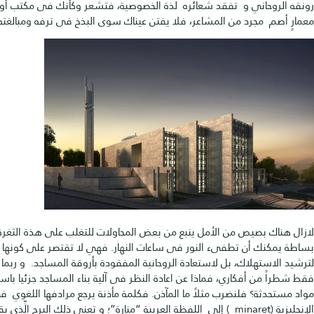
روحاني و تفقد شعائره لذة الخصوصية، فتشعر وكأنك فى مكتب أو أي فراغ
م مجرد من المشاعر، فلا يفتن عيناك سوى البذخ فى ترفه ومبالغته .
اك بصيص من الأمل ينبع من بعض المحاولات للتغلب على هذة الثغرة، فبكل
كنك أن تطفىء النور فى ساعات النهار. فهي لا تقتصر على كونها محاولات
استهلاك، بل لاستعادة الروحانية المفقودة بأروقة المساجد. و ربما هذا
 من أفكاري، فماذا عن اعادة النظر فى آلية بناء المساجد جزئيا باستخدام
دثة؟ فلنضرب مثلاً ما المآذن. فكلمة مأذنة يرجع مرادفها اللغوي فى
الإنجليزية (minaret ) إلى اللفظة العربية “منارة”؛ و تعني ذلك البرج الِّذي يقع