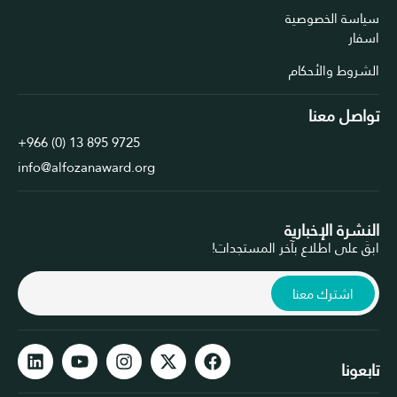
 الخصوصية
ط والأحكام
ل معنا
+966 (0) 13 895 9725
info@alfozanaward.org
ة الإخبارية
لى اطلاع بآخر المستجدات!
شترك معنا
ا